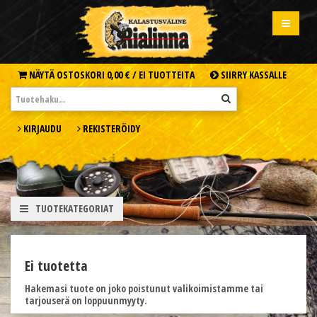
NÄYTÄ OSTOSKORI
0,00 € /
EI TUOTTEITA
SIIRRY KASSALLE
KIRJAUDU
REKISTERÖIDY
TUOTEKATEGORIAT
Ei tuotetta
Hakemasi tuote on joko poistunut valikoimistamme tai
tarjouserä on loppuunmyyty.