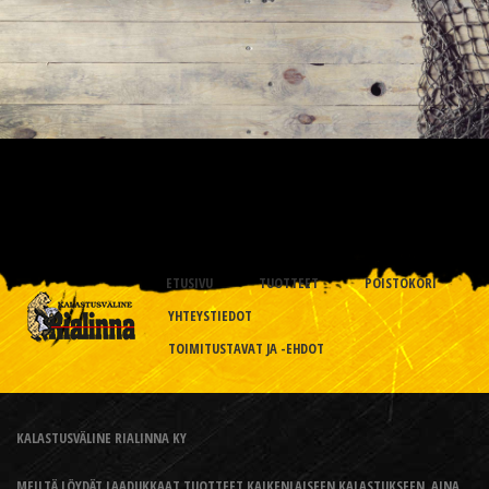
ETUSIVU
TUOTTEET
POISTOKORI
YHTEYSTIEDOT
TOIMITUSTAVAT JA -EHDOT
KALASTUSVÄLINE RIALINNA KY
MEILTÄ LÖYDÄT LAADUKKAAT TUOTTEET KAIKENLAISEEN KALASTUKSEEN, AINA