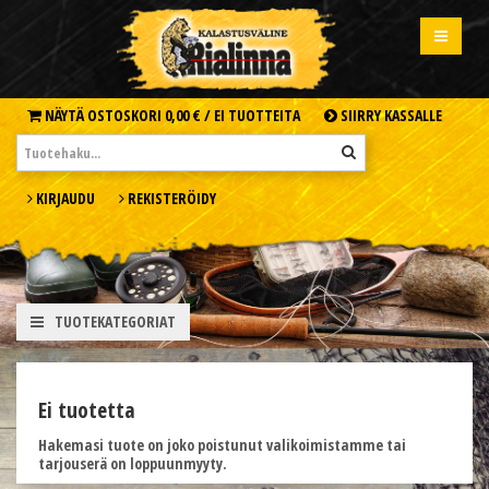
NÄYTÄ OSTOSKORI
0,00 € /
EI TUOTTEITA
SIIRRY KASSALLE
KIRJAUDU
REKISTERÖIDY
TUOTEKATEGORIAT
Ei tuotetta
Hakemasi tuote on joko poistunut valikoimistamme tai
tarjouserä on loppuunmyyty.