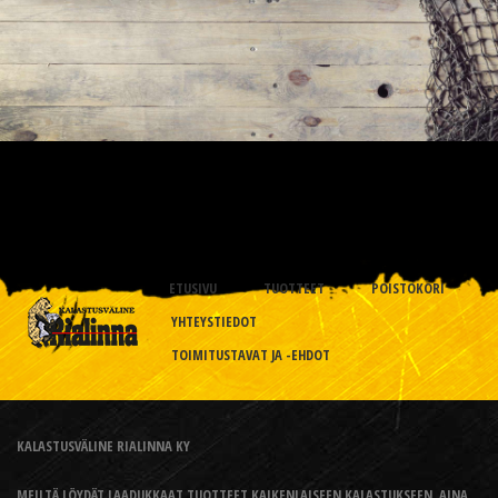
ETUSIVU
TUOTTEET
POISTOKORI
YHTEYSTIEDOT
TOIMITUSTAVAT JA -EHDOT
KALASTUSVÄLINE RIALINNA KY
MEILTÄ LÖYDÄT LAADUKKAAT TUOTTEET KAIKENLAISEEN KALASTUKSEEN, AINA