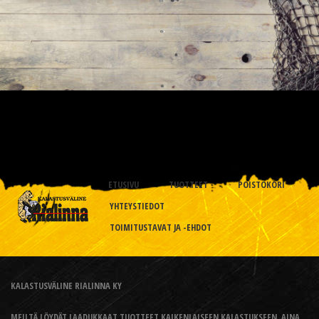
ETUSIVU
TUOTTEET
POISTOKORI
YHTEYSTIEDOT
TOIMITUSTAVAT JA -EHDOT
KALASTUSVÄLINE RIALINNA KY
MEILTÄ LÖYDÄT LAADUKKAAT TUOTTEET KAIKENLAISEEN KALASTUKSEEN, AINA