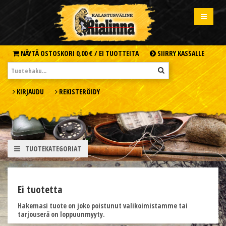
NÄYTÄ OSTOSKORI
0,00 € /
EI TUOTTEITA
SIIRRY KASSALLE
KIRJAUDU
REKISTERÖIDY
TUOTEKATEGORIAT
Ei tuotetta
Hakemasi tuote on joko poistunut valikoimistamme tai
tarjouserä on loppuunmyyty.