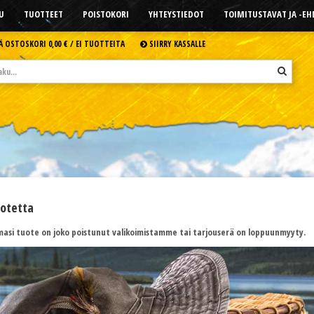
U
TUOTTEET
POISTOKORI
YHTEYSTIEDOT
TOIMITUSTAVAT JA -E
Ä OSTOSKORI
0,00 € /
EI TUOTTEITA
SIIRRY KASSALLE
uotetta
asi tuote on joko poistunut valikoimistamme tai tarjouserä on loppuunmyyty.