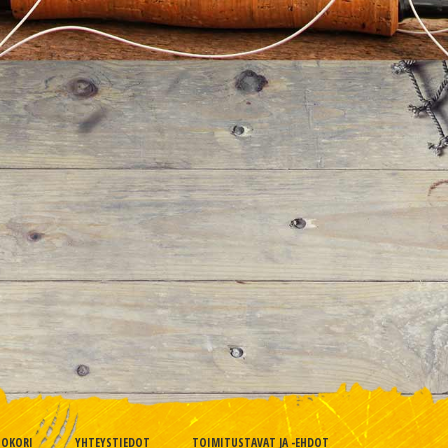
TOKORI
YHTEYSTIEDOT
TOIMITUSTAVAT JA -EHDOT