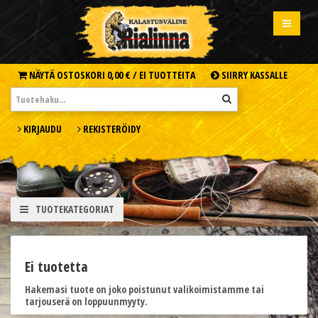
NÄYTÄ OSTOSKORI
0,00 € /
EI TUOTTEITA
SIIRRY KASSALLE
KIRJAUDU
REKISTERÖIDY
TUOTEKATEGORIAT
Ei tuotetta
Hakemasi tuote on joko poistunut valikoimistamme tai
tarjouserä on loppuunmyyty.