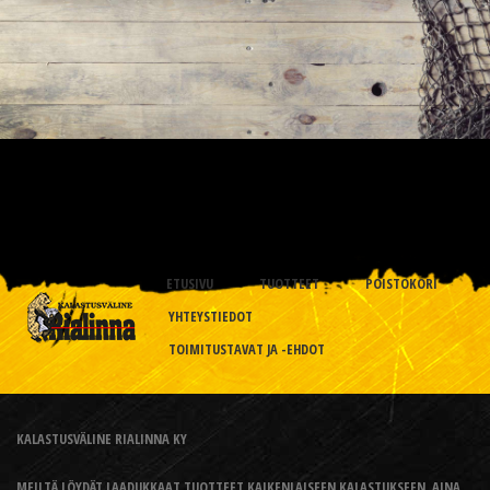
ETUSIVU
TUOTTEET
POISTOKORI
YHTEYSTIEDOT
TOIMITUSTAVAT JA -EHDOT
KALASTUSVÄLINE RIALINNA KY
MEILTÄ LÖYDÄT LAADUKKAAT TUOTTEET KAIKENLAISEEN KALASTUKSEEN, AINA