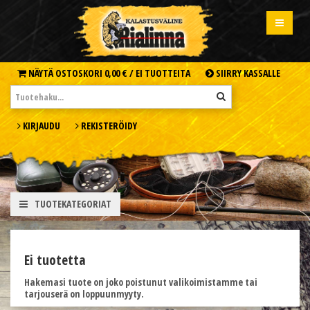
NÄYTÄ OSTOSKORI
0,00 € /
EI TUOTTEITA
SIIRRY KASSALLE
KIRJAUDU
REKISTERÖIDY
TUOTEKATEGORIAT
Ei tuotetta
Hakemasi tuote on joko poistunut valikoimistamme tai
tarjouserä on loppuunmyyty.