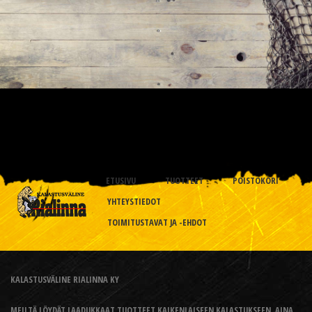
ETUSIVU
TUOTTEET
POISTOKORI
YHTEYSTIEDOT
TOIMITUSTAVAT JA -EHDOT
KALASTUSVÄLINE RIALINNA KY
MEILTÄ LÖYDÄT LAADUKKAAT TUOTTEET KAIKENLAISEEN KALASTUKSEEN, AINA