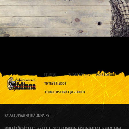
ETUSIVU
TUOTTEET
POISTOKORI
YHTEYSTIEDOT
TOIMITUSTAVAT JA -EHDOT
KALASTUSVÄLINE RIALINNA KY
MEILTÄ LÖYDÄT LAADUKKAAT TUOTTEET KAIKENLAISEEN KALASTUKSEEN, AINA