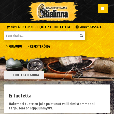
NÄYTÄ OSTOSKORI
0,00 € /
EI TUOTTEITA
SIIRRY KASSALLE
KIRJAUDU
REKISTERÖIDY
TUOTEKATEGORIAT
Ei tuotetta
Hakemasi tuote on joko poistunut valikoimistamme tai
tarjouserä on loppuunmyyty.