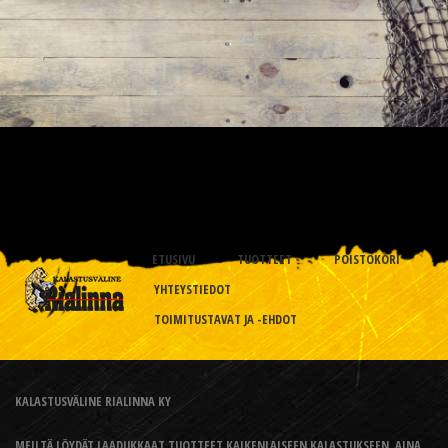
ETUSIVU
TUOTTEET
POISTOKORI
YHTEYSTIEDOT
TOIMITUSTAVAT JA -EHDOT
KALASTUSVÄLINE RIALINNA KY
MEILTÄ LÖYDÄT LAADUKKAAT TUOTTEET KAIKENLAISEEN KALASTUKSEEN, AINA