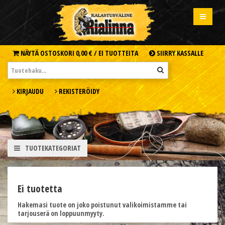
NÄYTÄ OSTOSKORI
0,00 € /
EI TUOTTEITA
SIIRRY KASSALLE
KIRJAUDU
REKISTERÖIDY
TUOTEKATEGORIAT
Ei tuotetta
Hakemasi tuote on joko poistunut valikoimistamme tai
tarjouserä on loppuunmyyty.