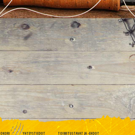
TOKORI
YHTEYSTIEDOT
TOIMITUSTAVAT JA -EHDOT