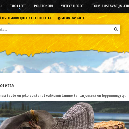
U
TUOTTEET
POISTOKORI
YHTEYSTIEDOT
TOIMITUSTAVAT JA -E
Ä OSTOSKORI
0,00 € /
EI TUOTTEITA
SIIRRY KASSALLE
uotetta
asi tuote on joko poistunut valikoimistamme tai tarjouserä on loppuunmyyty.