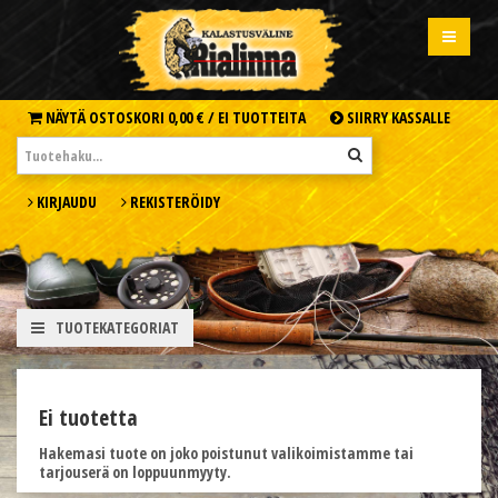
NÄYTÄ OSTOSKORI
0,00 € /
EI TUOTTEITA
SIIRRY KASSALLE
KIRJAUDU
REKISTERÖIDY
TUOTEKATEGORIAT
Ei tuotetta
Hakemasi tuote on joko poistunut valikoimistamme tai
tarjouserä on loppuunmyyty.