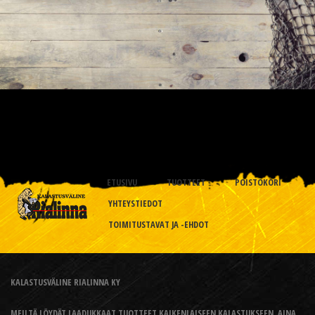
ETUSIVU
TUOTTEET
POISTOKORI
YHTEYSTIEDOT
TOIMITUSTAVAT JA -EHDOT
KALASTUSVÄLINE RIALINNA KY
MEILTÄ LÖYDÄT LAADUKKAAT TUOTTEET KAIKENLAISEEN KALASTUKSEEN, AINA