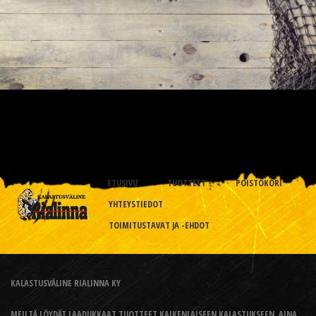
ETUSIVU
TUOTTEET
POISTOKORI
YHTEYSTIEDOT
TOIMITUSTAVAT JA -EHDOT
KALASTUSVÄLINE RIALINNA KY
MEILTÄ LÖYDÄT LAADUKKAAT TUOTTEET KAIKENLAISEEN KALASTUKSEEN, AINA