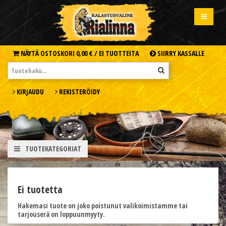
NÄYTÄ OSTOSKORI
0,00 € /
EI TUOTTEITA
SIIRRY KASSALLE
KIRJAUDU
REKISTERÖIDY
TUOTEKATEGORIAT
Ei tuotetta
Hakemasi tuote on joko poistunut valikoimistamme tai
tarjouserä on loppuunmyyty.