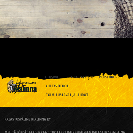
ETUSIVU
TUOTTEET
POISTOKORI
YHTEYSTIEDOT
TOIMITUSTAVAT JA -EHDOT
KALASTUSVÄLINE RIALINNA KY
MEILTÄ LÖYDÄT LAADUKKAAT TUOTTEET KAIKENLAISEEN KALASTUKSEEN, AINA