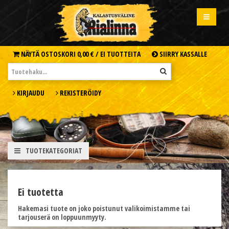
NÄYTÄ OSTOSKORI
0,00 € /
EI TUOTTEITA
SIIRRY KASSALLE
KIRJAUDU
REKISTERÖIDY
TUOTEKATEGORIAT
Ei tuotetta
Hakemasi tuote on joko poistunut valikoimistamme tai
tarjouserä on loppuunmyyty.