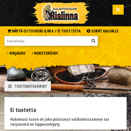
NÄYTÄ OSTOSKORI
0,00 € /
EI TUOTTEITA
SIIRRY KASSALLE
KIRJAUDU
REKISTERÖIDY
TUOTEKATEGORIAT
Ei tuotetta
Hakemasi tuote on joko poistunut valikoimistamme tai
tarjouserä on loppuunmyyty.