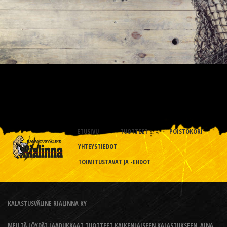
ETUSIVU
TUOTTEET
POISTOKORI
YHTEYSTIEDOT
TOIMITUSTAVAT JA -EHDOT
KALASTUSVÄLINE RIALINNA KY
MEILTÄ LÖYDÄT LAADUKKAAT TUOTTEET KAIKENLAISEEN KALASTUKSEEN, AINA