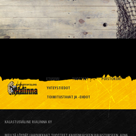
ETUSIVU
TUOTTEET
POISTOKORI
YHTEYSTIEDOT
TOIMITUSTAVAT JA -EHDOT
KALASTUSVÄLINE RIALINNA KY
MEILTÄ LÖYDÄT LAADUKKAAT TUOTTEET KAIKENLAISEEN KALASTUKSEEN, AINA