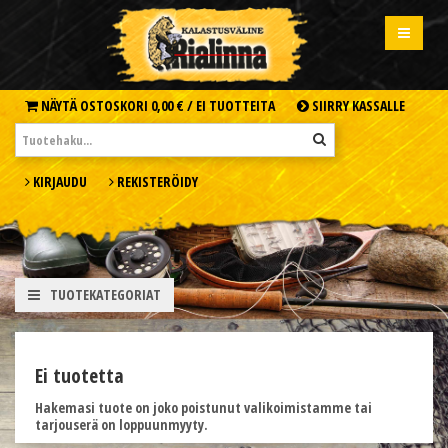
NÄYTÄ OSTOSKORI
0,00 € /
EI TUOTTEITA
SIIRRY KASSALLE
KIRJAUDU
REKISTERÖIDY
TUOTEKATEGORIAT
Ei tuotetta
Hakemasi tuote on joko poistunut valikoimistamme tai
tarjouserä on loppuunmyyty.