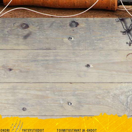
TOKORI
YHTEYSTIEDOT
TOIMITUSTAVAT JA -EHDOT