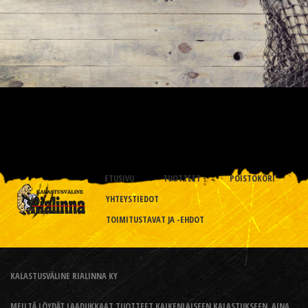
ETUSIVU
TUOTTEET
POISTOKORI
YHTEYSTIEDOT
TOIMITUSTAVAT JA -EHDOT
KALASTUSVÄLINE RIALINNA KY
MEILTÄ LÖYDÄT LAADUKKAAT TUOTTEET KAIKENLAISEEN KALASTUKSEEN, AINA