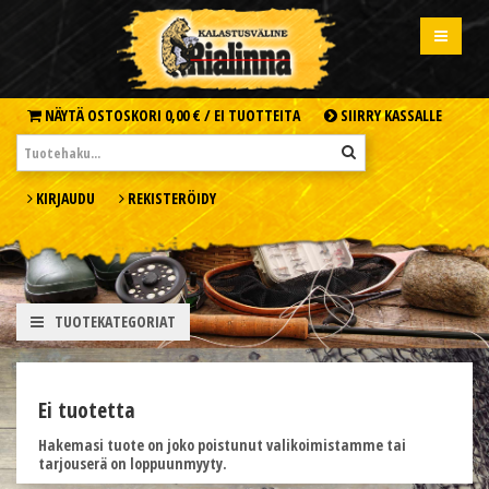
NÄYTÄ OSTOSKORI
0,00 € /
EI TUOTTEITA
SIIRRY KASSALLE
KIRJAUDU
REKISTERÖIDY
TUOTEKATEGORIAT
Ei tuotetta
Hakemasi tuote on joko poistunut valikoimistamme tai
tarjouserä on loppuunmyyty.