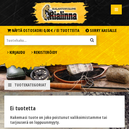
NÄYTÄ OSTOSKORI
0,00 € /
EI TUOTTEITA
SIIRRY KASSALLE
KIRJAUDU
REKISTERÖIDY
TUOTEKATEGORIAT
Ei tuotetta
Hakemasi tuote on joko poistunut valikoimistamme tai
tarjouserä on loppuunmyyty.