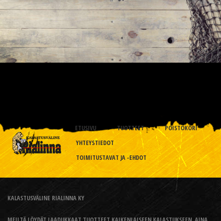
ETUSIVU
TUOTTEET
POISTOKORI
YHTEYSTIEDOT
TOIMITUSTAVAT JA -EHDOT
KALASTUSVÄLINE RIALINNA KY
MEILTÄ LÖYDÄT LAADUKKAAT TUOTTEET KAIKENLAISEEN KALASTUKSEEN, AINA