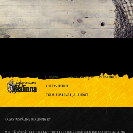
ETUSIVU
TUOTTEET
POISTOKORI
YHTEYSTIEDOT
TOIMITUSTAVAT JA -EHDOT
KALASTUSVÄLINE RIALINNA KY
MEILTÄ LÖYDÄT LAADUKKAAT TUOTTEET KAIKENLAISEEN KALASTUKSEEN, AINA