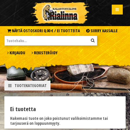
NÄYTÄ OSTOSKORI
0,00 € /
EI TUOTTEITA
SIIRRY KASSALLE
KIRJAUDU
REKISTERÖIDY
TUOTEKATEGORIAT
Ei tuotetta
Hakemasi tuote on joko poistunut valikoimistamme tai
tarjouserä on loppuunmyyty.