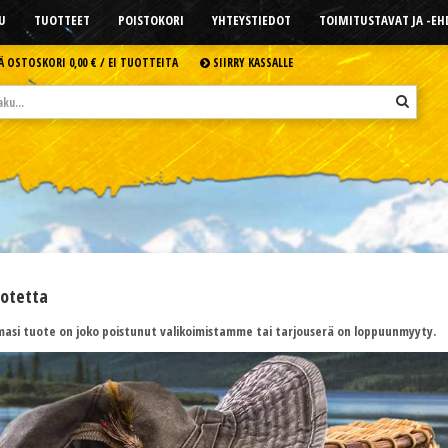
U
TUOTTEET
POISTOKORI
YHTEYSTIEDOT
TOIMITUSTAVAT JA -E
Ä OSTOSKORI
0,00 € /
EI TUOTTEITA
SIIRRY KASSALLE
uotetta
asi tuote on joko poistunut valikoimistamme tai tarjouserä on loppuunmyyty.