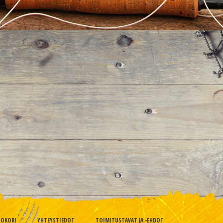
TOKORI
YHTEYSTIEDOT
TOIMITUSTAVAT JA -EHDOT