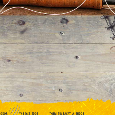
TOKORI
YHTEYSTIEDOT
TOIMITUSTAVAT JA -EHDOT