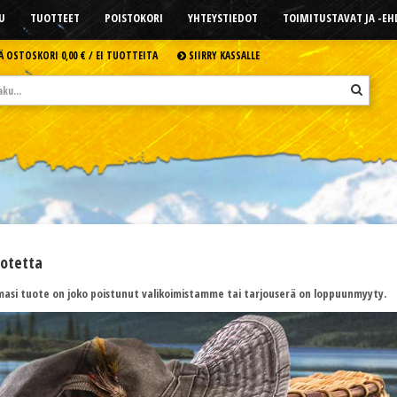
U
TUOTTEET
POISTOKORI
YHTEYSTIEDOT
TOIMITUSTAVAT JA -E
Ä OSTOSKORI
0,00 € /
EI TUOTTEITA
SIIRRY KASSALLE
uotetta
asi tuote on joko poistunut valikoimistamme tai tarjouserä on loppuunmyyty.