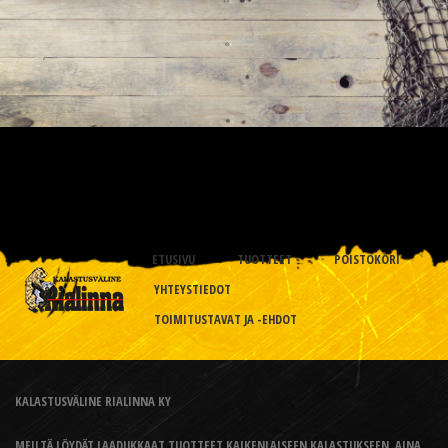
ETUSIVU
TUOTTEET
POISTOKORI
YHTEYSTIEDOT
TOIMITUSTAVAT JA -EHDOT
KALASTUSVÄLINE RIALINNA KY
MEILTÄ LÖYDÄT LAADUKKAAT TUOTTEET KAIKENLAISEEN KALASTUKSEEN, AINA