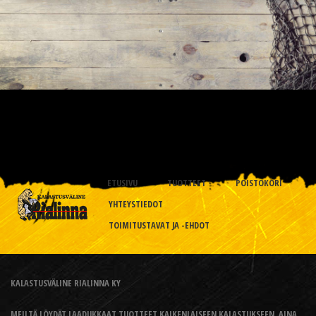
ETUSIVU
TUOTTEET
POISTOKORI
YHTEYSTIEDOT
TOIMITUSTAVAT JA -EHDOT
KALASTUSVÄLINE RIALINNA KY
MEILTÄ LÖYDÄT LAADUKKAAT TUOTTEET KAIKENLAISEEN KALASTUKSEEN, AINA