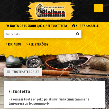
NÄYTÄ OSTOSKORI
0,00 € /
EI TUOTTEITA
SIIRRY KASSALLE
KIRJAUDU
REKISTERÖIDY
TUOTEKATEGORIAT
Ei tuotetta
Hakemasi tuote on joko poistunut valikoimistamme tai
tarjouserä on loppuunmyyty.