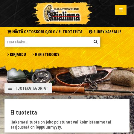
NÄYTÄ OSTOSKORI
0,00 € /
EI TUOTTEITA
SIIRRY KASSALLE
KIRJAUDU
REKISTERÖIDY
TUOTEKATEGORIAT
Ei tuotetta
Hakemasi tuote on joko poistunut valikoimistamme tai
tarjouserä on loppuunmyyty.