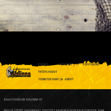
ETUSIVU
TUOTTEET
POISTOKORI
YHTEYSTIEDOT
TOIMITUSTAVAT JA -EHDOT
KALASTUSVÄLINE RIALINNA KY
MEILTÄ LÖYDÄT LAADUKKAAT TUOTTEET KAIKENLAISEEN KALASTUKSEEN, AINA