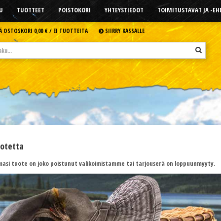
U
TUOTTEET
POISTOKORI
YHTEYSTIEDOT
TOIMITUSTAVAT JA -E
Ä OSTOSKORI
0,00 € /
EI TUOTTEITA
SIIRRY KASSALLE
uotetta
asi tuote on joko poistunut valikoimistamme tai tarjouserä on loppuunmyyty.