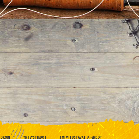
TOKORI
YHTEYSTIEDOT
TOIMITUSTAVAT JA -EHDOT