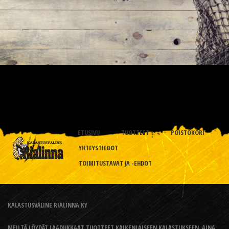
ETUSIVU
TUOTTEET
POISTOKORI
YHTEYSTIEDOT
TOIMITUSTAVAT JA -EHDOT
KALASTUSVÄLINE RIALINNA KY
MEILTÄ LÖYDÄT LAADUKKAAT TUOTTEET KAIKENLAISEEN KALASTUKSEEN, AINA