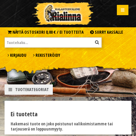
NÄYTÄ OSTOSKORI
0,00 € /
EI TUOTTEITA
SIIRRY KASSALLE
KIRJAUDU
REKISTERÖIDY
TUOTEKATEGORIAT
Ei tuotetta
Hakemasi tuote on joko poistunut valikoimistamme tai
tarjouserä on loppuunmyyty.