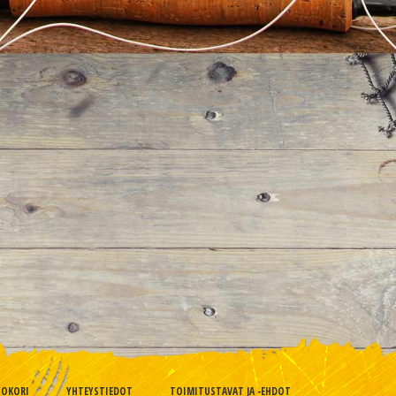
TOKORI
YHTEYSTIEDOT
TOIMITUSTAVAT JA -EHDOT