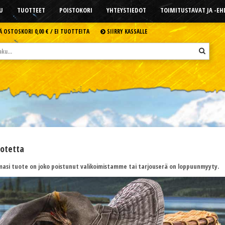
U
TUOTTEET
POISTOKORI
YHTEYSTIEDOT
TOIMITUSTAVAT JA -E
Ä OSTOSKORI
0,00 € /
EI TUOTTEITA
SIIRRY KASSALLE
uotetta
asi tuote on joko poistunut valikoimistamme tai tarjouserä on loppuunmyyty.