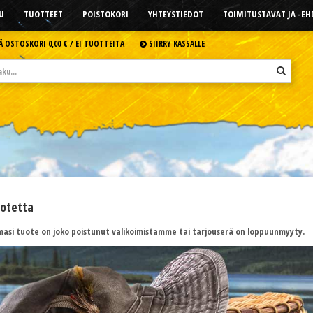
U
TUOTTEET
POISTOKORI
YHTEYSTIEDOT
TOIMITUSTAVAT JA -E
Ä OSTOSKORI
0,00 € /
EI TUOTTEITA
SIIRRY KASSALLE
uotetta
asi tuote on joko poistunut valikoimistamme tai tarjouserä on loppuunmyyty.