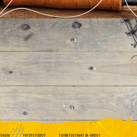
TOKORI
YHTEYSTIEDOT
TOIMITUSTAVAT JA -EHDOT