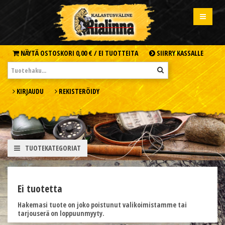
NÄYTÄ OSTOSKORI
0,00 € /
EI TUOTTEITA
SIIRRY KASSALLE
KIRJAUDU
REKISTERÖIDY
TUOTEKATEGORIAT
Ei tuotetta
Hakemasi tuote on joko poistunut valikoimistamme tai
tarjouserä on loppuunmyyty.