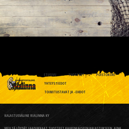
ETUSIVU
TUOTTEET
POISTOKORI
YHTEYSTIEDOT
TOIMITUSTAVAT JA -EHDOT
KALASTUSVÄLINE RIALINNA KY
MEILTÄ LÖYDÄT LAADUKKAAT TUOTTEET KAIKENLAISEEN KALASTUKSEEN, AINA