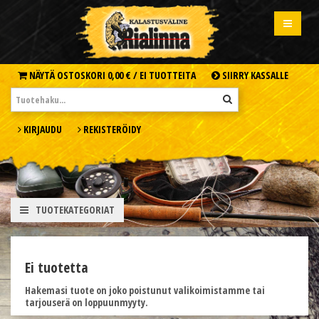
NÄYTÄ OSTOSKORI
0,00 € /
EI TUOTTEITA
SIIRRY KASSALLE
KIRJAUDU
REKISTERÖIDY
TUOTEKATEGORIAT
Ei tuotetta
Hakemasi tuote on joko poistunut valikoimistamme tai
tarjouserä on loppuunmyyty.