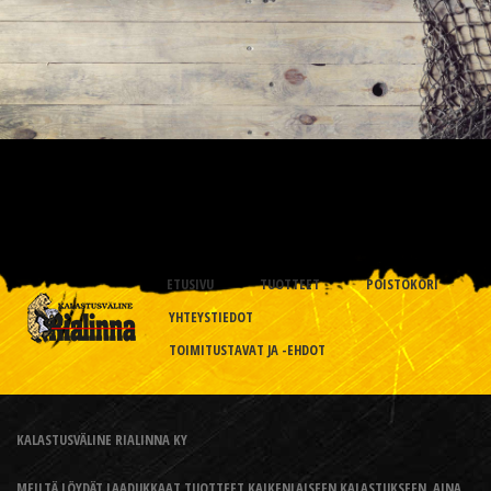
ETUSIVU
TUOTTEET
POISTOKORI
YHTEYSTIEDOT
TOIMITUSTAVAT JA -EHDOT
KALASTUSVÄLINE RIALINNA KY
MEILTÄ LÖYDÄT LAADUKKAAT TUOTTEET KAIKENLAISEEN KALASTUKSEEN, AINA