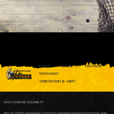
ETUSIVU
TUOTTEET
POISTOKORI
YHTEYSTIEDOT
TOIMITUSTAVAT JA -EHDOT
KALASTUSVÄLINE RIALINNA KY
MEILTÄ LÖYDÄT LAADUKKAAT TUOTTEET KAIKENLAISEEN KALASTUKSEEN, AINA