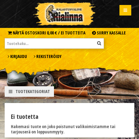
NÄYTÄ OSTOSKORI
0,00 € /
EI TUOTTEITA
SIIRRY KASSALLE
KIRJAUDU
REKISTERÖIDY
TUOTEKATEGORIAT
Ei tuotetta
Hakemasi tuote on joko poistunut valikoimistamme tai
tarjouserä on loppuunmyyty.