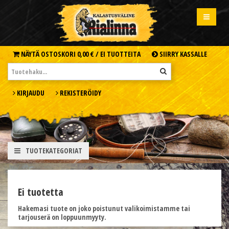
NÄYTÄ OSTOSKORI
0,00 € /
EI TUOTTEITA
SIIRRY KASSALLE
KIRJAUDU
REKISTERÖIDY
TUOTEKATEGORIAT
Ei tuotetta
Hakemasi tuote on joko poistunut valikoimistamme tai
tarjouserä on loppuunmyyty.