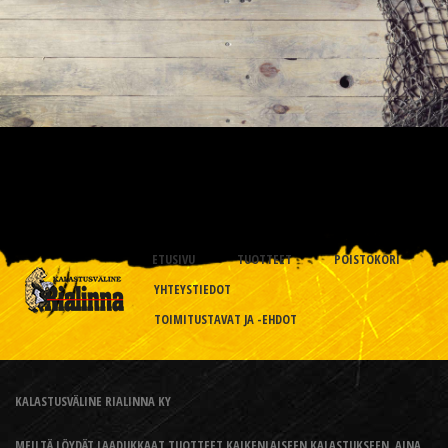
ETUSIVU
TUOTTEET
POISTOKORI
YHTEYSTIEDOT
TOIMITUSTAVAT JA -EHDOT
KALASTUSVÄLINE RIALINNA KY
MEILTÄ LÖYDÄT LAADUKKAAT TUOTTEET KAIKENLAISEEN KALASTUKSEEN, AINA