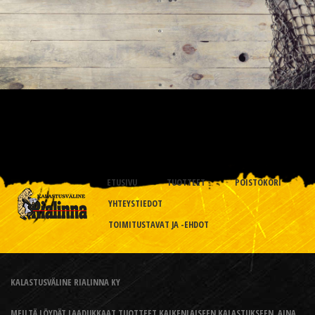
ETUSIVU
TUOTTEET
POISTOKORI
YHTEYSTIEDOT
TOIMITUSTAVAT JA -EHDOT
KALASTUSVÄLINE RIALINNA KY
MEILTÄ LÖYDÄT LAADUKKAAT TUOTTEET KAIKENLAISEEN KALASTUKSEEN, AINA