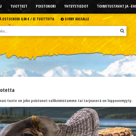
U
TUOTTEET
POISTOKORI
YHTEYSTIEDOT
TOIMITUSTAVAT JA -E
Ä OSTOSKORI
0,00 € /
EI TUOTTEITA
SIIRRY KASSALLE
uotetta
asi tuote on joko poistunut valikoimistamme tai tarjouserä on loppuunmyyty.