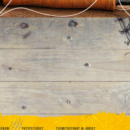
TOKORI
YHTEYSTIEDOT
TOIMITUSTAVAT JA -EHDOT