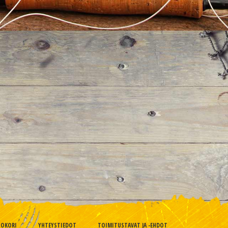
TOKORI
YHTEYSTIEDOT
TOIMITUSTAVAT JA -EHDOT