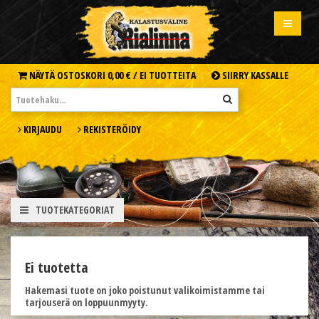
NÄYTÄ OSTOSKORI
0,00 € /
EI TUOTTEITA
SIIRRY KASSALLE
KIRJAUDU
REKISTERÖIDY
TUOTEKATEGORIAT
Ei tuotetta
Hakemasi tuote on joko poistunut valikoimistamme tai
tarjouserä on loppuunmyyty.