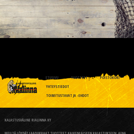
ETUSIVU
TUOTTEET
POISTOKORI
YHTEYSTIEDOT
TOIMITUSTAVAT JA -EHDOT
KALASTUSVÄLINE RIALINNA KY
MEILTÄ LÖYDÄT LAADUKKAAT TUOTTEET KAIKENLAISEEN KALASTUKSEEN, AINA