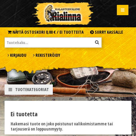
NÄYTÄ OSTOSKORI
0,00 € /
EI TUOTTEITA
SIIRRY KASSALLE
KIRJAUDU
REKISTERÖIDY
TUOTEKATEGORIAT
Ei tuotetta
Hakemasi tuote on joko poistunut valikoimistamme tai
tarjouserä on loppuunmyyty.