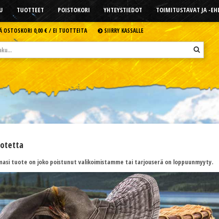
U
TUOTTEET
POISTOKORI
YHTEYSTIEDOT
TOIMITUSTAVAT JA -E
Ä OSTOSKORI
0,00 € /
EI TUOTTEITA
SIIRRY KASSALLE
uotetta
asi tuote on joko poistunut valikoimistamme tai tarjouserä on loppuunmyyty.