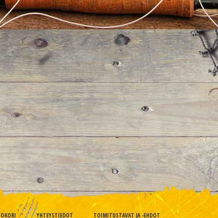
TOKORI
YHTEYSTIEDOT
TOIMITUSTAVAT JA -EHDOT