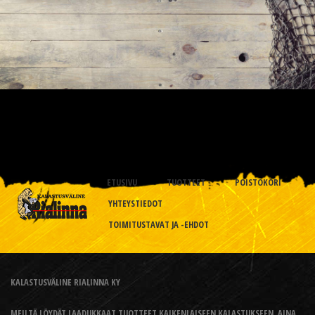
ETUSIVU
TUOTTEET
POISTOKORI
YHTEYSTIEDOT
TOIMITUSTAVAT JA -EHDOT
KALASTUSVÄLINE RIALINNA KY
MEILTÄ LÖYDÄT LAADUKKAAT TUOTTEET KAIKENLAISEEN KALASTUKSEEN, AINA