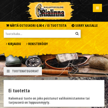
NÄYTÄ OSTOSKORI
0,00 € /
EI TUOTTEITA
SIIRRY KASSALLE
KIRJAUDU
REKISTERÖIDY
TUOTEKATEGORIAT
Ei tuotetta
Hakemasi tuote on joko poistunut valikoimistamme tai
tarjouserä on loppuunmyyty.