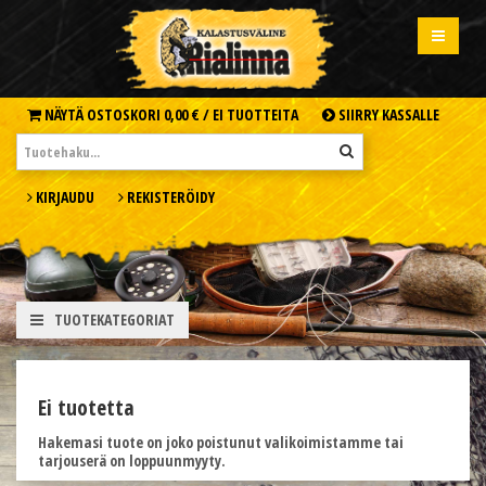
NÄYTÄ OSTOSKORI
0,00 € /
EI TUOTTEITA
SIIRRY KASSALLE
KIRJAUDU
REKISTERÖIDY
TUOTEKATEGORIAT
Ei tuotetta
Hakemasi tuote on joko poistunut valikoimistamme tai
tarjouserä on loppuunmyyty.