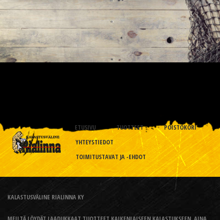
ETUSIVU
TUOTTEET
POISTOKORI
YHTEYSTIEDOT
TOIMITUSTAVAT JA -EHDOT
KALASTUSVÄLINE RIALINNA KY
MEILTÄ LÖYDÄT LAADUKKAAT TUOTTEET KAIKENLAISEEN KALASTUKSEEN, AINA