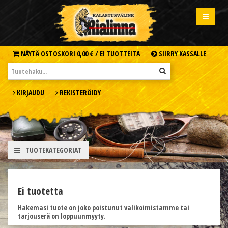
NÄYTÄ OSTOSKORI
0,00 € /
EI TUOTTEITA
SIIRRY KASSALLE
KIRJAUDU
REKISTERÖIDY
TUOTEKATEGORIAT
Ei tuotetta
Hakemasi tuote on joko poistunut valikoimistamme tai
tarjouserä on loppuunmyyty.