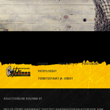
ETUSIVU
TUOTTEET
POISTOKORI
YHTEYSTIEDOT
TOIMITUSTAVAT JA -EHDOT
KALASTUSVÄLINE RIALINNA KY
MEILTÄ LÖYDÄT LAADUKKAAT TUOTTEET KAIKENLAISEEN KALASTUKSEEN, AINA