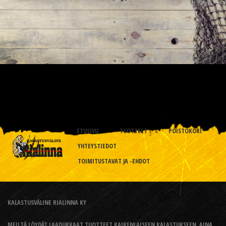
ETUSIVU
TUOTTEET
POISTOKORI
YHTEYSTIEDOT
TOIMITUSTAVAT JA -EHDOT
KALASTUSVÄLINE RIALINNA KY
MEILTÄ LÖYDÄT LAADUKKAAT TUOTTEET KAIKENLAISEEN KALASTUKSEEN, AINA