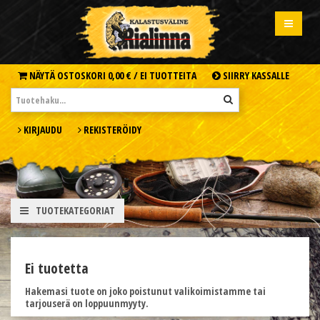
NÄYTÄ OSTOSKORI
0,00 € /
EI TUOTTEITA
SIIRRY KASSALLE
KIRJAUDU
REKISTERÖIDY
TUOTEKATEGORIAT
Ei tuotetta
Hakemasi tuote on joko poistunut valikoimistamme tai
tarjouserä on loppuunmyyty.