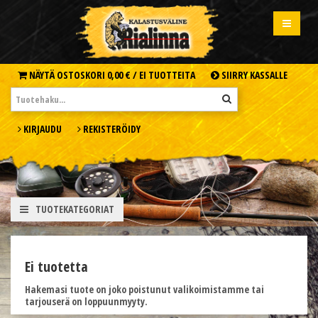
NÄYTÄ OSTOSKORI
0,00 € /
EI TUOTTEITA
SIIRRY KASSALLE
KIRJAUDU
REKISTERÖIDY
TUOTEKATEGORIAT
Ei tuotetta
Hakemasi tuote on joko poistunut valikoimistamme tai
tarjouserä on loppuunmyyty.