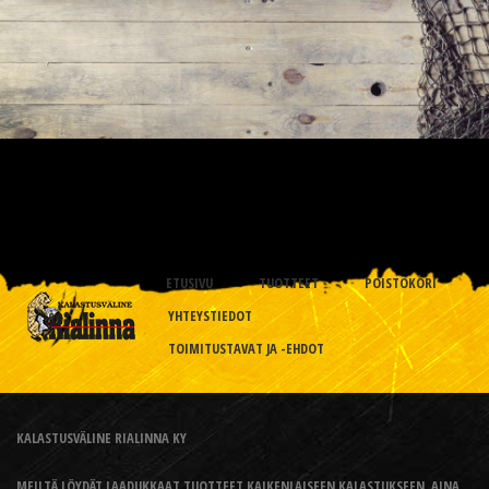
ETUSIVU
TUOTTEET
POISTOKORI
YHTEYSTIEDOT
TOIMITUSTAVAT JA -EHDOT
KALASTUSVÄLINE RIALINNA KY
MEILTÄ LÖYDÄT LAADUKKAAT TUOTTEET KAIKENLAISEEN KALASTUKSEEN, AINA