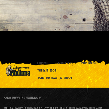
ETUSIVU
TUOTTEET
POISTOKORI
YHTEYSTIEDOT
TOIMITUSTAVAT JA -EHDOT
KALASTUSVÄLINE RIALINNA KY
MEILTÄ LÖYDÄT LAADUKKAAT TUOTTEET KAIKENLAISEEN KALASTUKSEEN, AINA