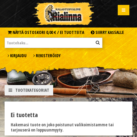
NÄYTÄ OSTOSKORI
0,00 € /
EI TUOTTEITA
SIIRRY KASSALLE
KIRJAUDU
REKISTERÖIDY
TUOTEKATEGORIAT
Ei tuotetta
Hakemasi tuote on joko poistunut valikoimistamme tai
tarjouserä on loppuunmyyty.