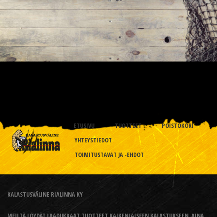
ETUSIVU
TUOTTEET
POISTOKORI
YHTEYSTIEDOT
TOIMITUSTAVAT JA -EHDOT
KALASTUSVÄLINE RIALINNA KY
MEILTÄ LÖYDÄT LAADUKKAAT TUOTTEET KAIKENLAISEEN KALASTUKSEEN, AINA