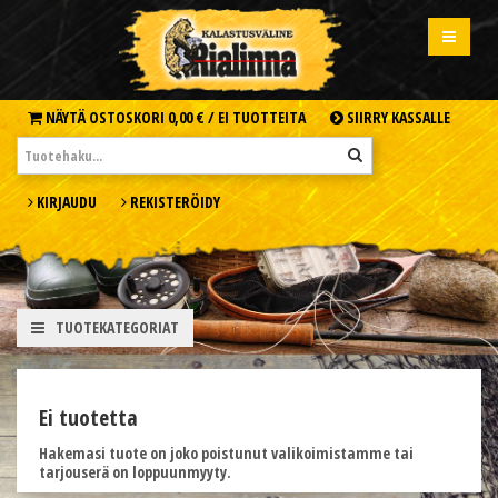
NÄYTÄ OSTOSKORI
0,00 € /
EI TUOTTEITA
SIIRRY KASSALLE
KIRJAUDU
REKISTERÖIDY
TUOTEKATEGORIAT
Ei tuotetta
Hakemasi tuote on joko poistunut valikoimistamme tai
tarjouserä on loppuunmyyty.