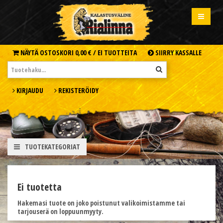
NÄYTÄ OSTOSKORI
0,00 € /
EI TUOTTEITA
SIIRRY KASSALLE
KIRJAUDU
REKISTERÖIDY
TUOTEKATEGORIAT
Ei tuotetta
Hakemasi tuote on joko poistunut valikoimistamme tai
tarjouserä on loppuunmyyty.