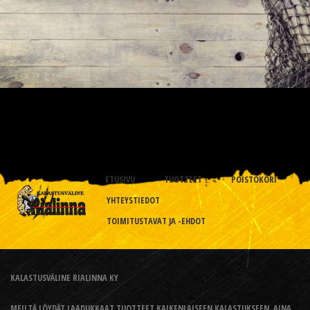
ETUSIVU
TUOTTEET
POISTOKORI
YHTEYSTIEDOT
TOIMITUSTAVAT JA -EHDOT
KALASTUSVÄLINE RIALINNA KY
MEILTÄ LÖYDÄT LAADUKKAAT TUOTTEET KAIKENLAISEEN KALASTUKSEEN, AINA