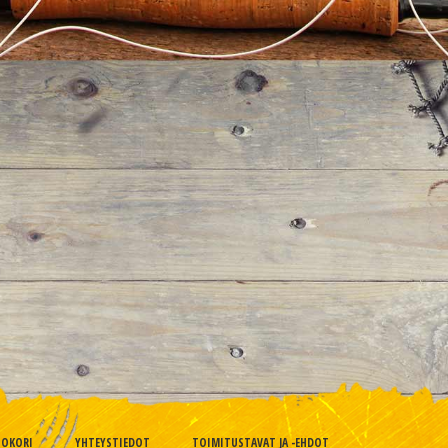
TOKORI
YHTEYSTIEDOT
TOIMITUSTAVAT JA -EHDOT