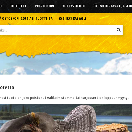
U
TUOTTEET
POISTOKORI
YHTEYSTIEDOT
TOIMITUSTAVAT JA -E
Ä OSTOSKORI
0,00 € /
EI TUOTTEITA
SIIRRY KASSALLE
uotetta
asi tuote on joko poistunut valikoimistamme tai tarjouserä on loppuunmyyty.