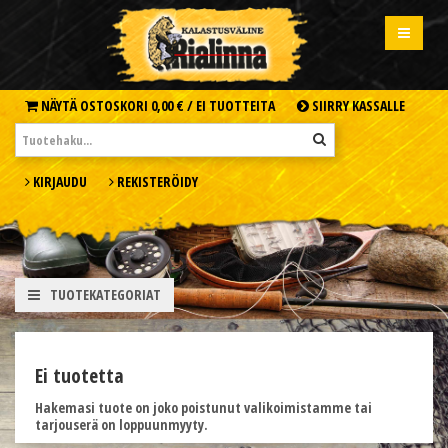
NÄYTÄ OSTOSKORI
0,00 € /
EI TUOTTEITA
SIIRRY KASSALLE
KIRJAUDU
REKISTERÖIDY
TUOTEKATEGORIAT
Ei tuotetta
Hakemasi tuote on joko poistunut valikoimistamme tai
tarjouserä on loppuunmyyty.