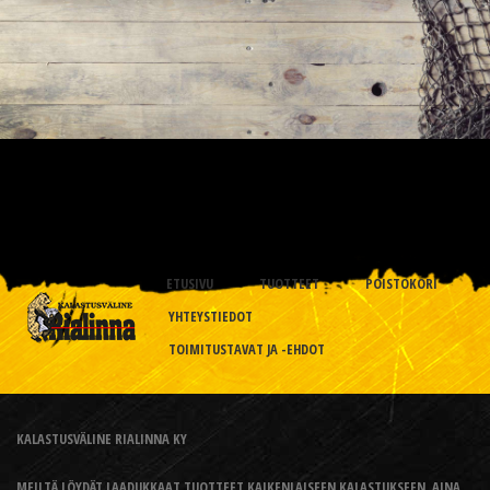
ETUSIVU
TUOTTEET
POISTOKORI
YHTEYSTIEDOT
TOIMITUSTAVAT JA -EHDOT
KALASTUSVÄLINE RIALINNA KY
MEILTÄ LÖYDÄT LAADUKKAAT TUOTTEET KAIKENLAISEEN KALASTUKSEEN, AINA