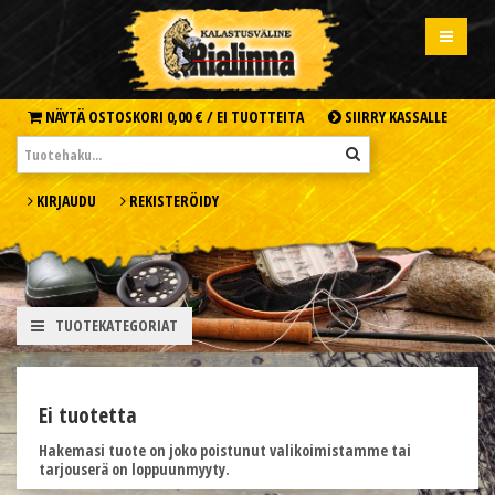
NÄYTÄ OSTOSKORI
0,00 € /
EI TUOTTEITA
SIIRRY KASSALLE
KIRJAUDU
REKISTERÖIDY
TUOTEKATEGORIAT
Ei tuotetta
Hakemasi tuote on joko poistunut valikoimistamme tai
tarjouserä on loppuunmyyty.