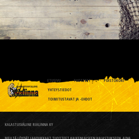
ETUSIVU
TUOTTEET
POISTOKORI
YHTEYSTIEDOT
TOIMITUSTAVAT JA -EHDOT
KALASTUSVÄLINE RIALINNA KY
MEILTÄ LÖYDÄT LAADUKKAAT TUOTTEET KAIKENLAISEEN KALASTUKSEEN, AINA