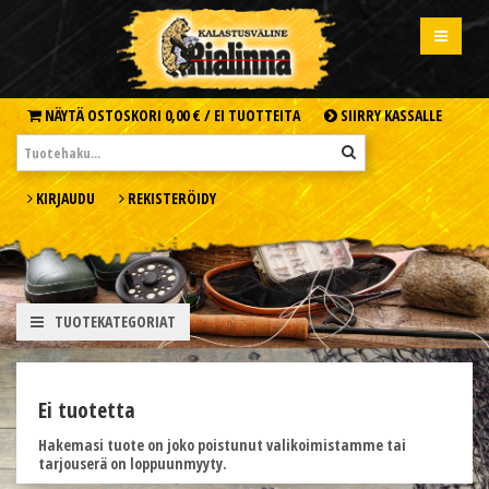
NÄYTÄ OSTOSKORI
0,00 € /
EI TUOTTEITA
SIIRRY KASSALLE
KIRJAUDU
REKISTERÖIDY
TUOTEKATEGORIAT
Ei tuotetta
Hakemasi tuote on joko poistunut valikoimistamme tai
tarjouserä on loppuunmyyty.