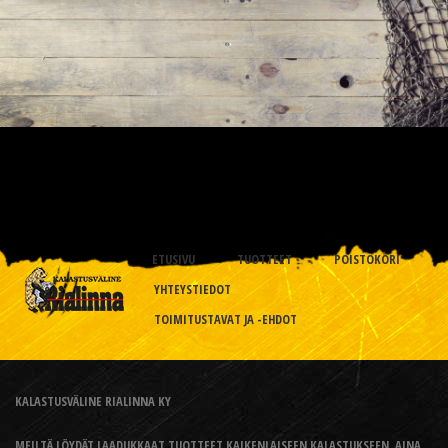
ETUSIVU
TUOTTEET
POISTOKORI
YHTEYSTIEDOT
TOIMITUSTAVAT JA -EHDOT
KALASTUSVÄLINE RIALINNA KY
MEILTÄ LÖYDÄT LAADUKKAAT TUOTTEET KAIKENLAISEEN KALASTUKSEEN, AINA