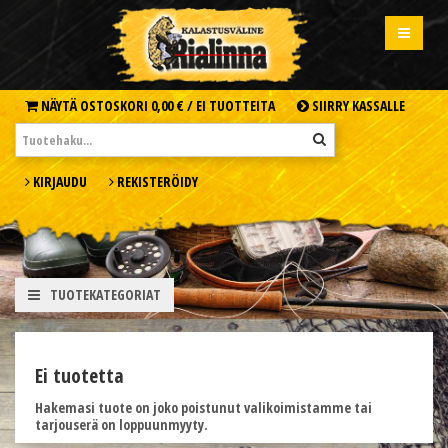
NÄYTÄ OSTOSKORI
0,00 € /
EI TUOTTEITA
SIIRRY KASSALLE
KIRJAUDU
REKISTERÖIDY
TUOTEKATEGORIAT
Ei tuotetta
Hakemasi tuote on joko poistunut valikoimistamme tai
tarjouserä on loppuunmyyty.