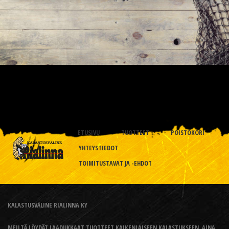
ETUSIVU
TUOTTEET
POISTOKORI
YHTEYSTIEDOT
TOIMITUSTAVAT JA -EHDOT
KALASTUSVÄLINE RIALINNA KY
MEILTÄ LÖYDÄT LAADUKKAAT TUOTTEET KAIKENLAISEEN KALASTUKSEEN, AINA